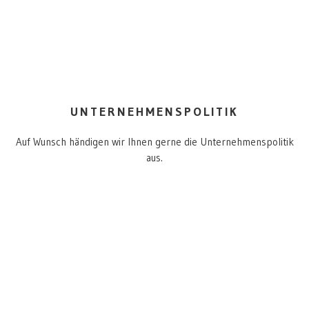
UNTERNEHMENSPOLITIK
Auf Wunsch händigen wir Ihnen gerne die Unternehmenspolitik
aus.
ZERTIFIZIERUNGEN:
ISO 9001:2015
.
ISO 45001:2018
IMPRESSUM
.
DATENSCHUTZ