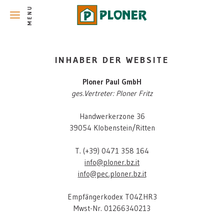
INHABER DER WEBSITE
Ploner Paul GmbH
ges.Vertreter: Ploner Fritz
Handwerkerzone 36
39054 Klobenstein/Ritten
T. (+39) 0471 358 164
info@ploner.bz.it
info@pec.ploner.bz.it
Empfängerkodex T04ZHR3
Mwst-Nr. 01266340213