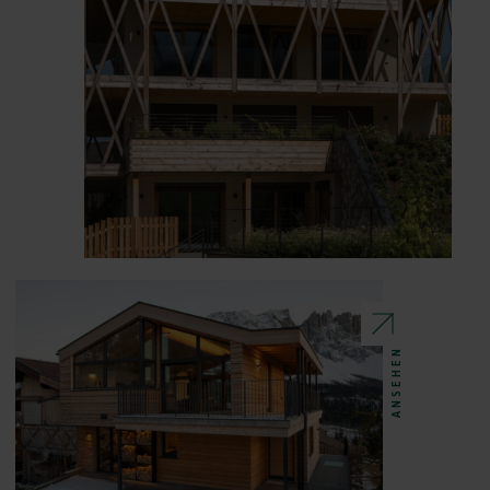
ANSEHEN