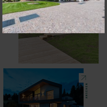
ANSEHEN