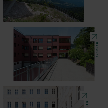
ANSEHEN