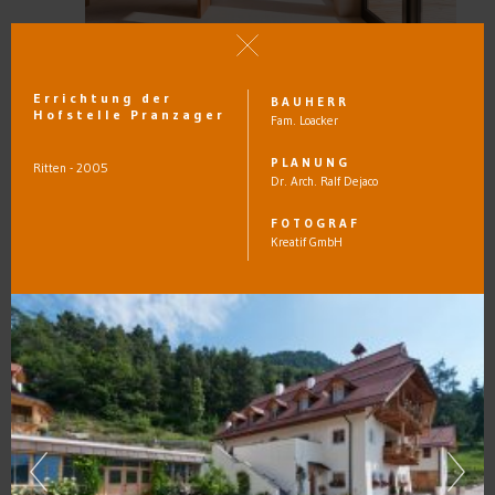
Errichtung der
BAUHERR
Hofstelle Pranzager
Fam. Loacker
ANSEHEN
PLANUNG
Ritten - 2005
Dr. Arch. Ralf Dejaco
FOTOGRAF
Kreatif GmbH
ANSEHEN