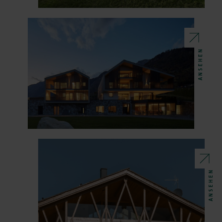
ANSEHEN
ANSEHEN